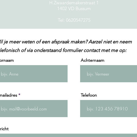
H.Zwaardemakerstraat 1
1402 VD Bussum
Tel: 0620547275
l je meer weten of een afspraak maken? Aarzel niet en neem
lefonisch of via onderstaand formulier contact met me op:
ornaam
Achternaam
mailadres
Telefoon
richt